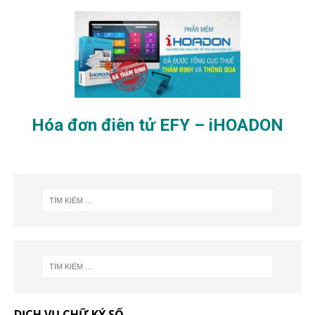
Hóa đơn điên tử EFY – iHOADON
DỊCH VỤ CHỮ KÝ SỐ